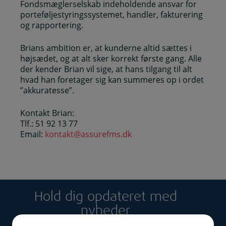
Fondsmæglerselskab indeholdende ansvar for
porteføljestyringssystemet, handler, fakturering
og rapportering.
Brians ambition er, at kunderne altid sættes i
højsædet, og at alt sker korrekt første gang. Alle
der kender Brian vil sige, at hans tilgang til alt
hvad han foretager sig kan summeres op i ordet
”akkuratesse”.
Kontakt Brian:
Tlf.: 51 92 13 77
Email:
kontakt@assurefms.dk
Hold dig opdateret med
nyheder
Tilmeld dig vores nyhedsbrev og få tilsendt mails om