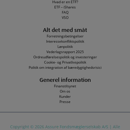
Hvad er en ETF?
ETF – iShares
FAQ
VSO
Alt det med småt
Forretningsbetingelser
Interessekonfliktspolitik
Lønpolitik
Vederlagsrapport 2025
Ordreudførelsespolitik og investeringer
Cookie- og Privatlivspolitik
Politik om integration af bæredygtighedsrisici
Generel information
Finanstilsynet
Om os
Kunder
Presse
Copyright © 2026 Assure Fondsmæglerselskab A/S | Alle