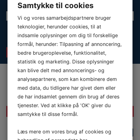
investering
Samtykke til cookies
Vi og vores samarbejdspartnere bruger
teknologier, herunder cookies, til at
Ja, jeg accepterer Assures
privatlivspolitik
, og at jeg bliver tilmeldt
nyhedsbrevet.
*
indsamle oplysninger om dig til forskellige
formål, herunder: Tilpasning af annoncering,
bedre brugeroplevelse, funktionalitet,
statistik og marketing. Disse oplysninger
kan blive delt med annoncerings- og
analysepartnere, som kan kombinere dem
med data, du tidligere har givet dem eller
de har indsamlet gennem din brug af deres
tjenester. Ved at klikke på 'OK' giver du
DET SIGER VORES KUNDER OGSÅ
samtykke til disse formål.
Læs mere om vores brug af cookies og