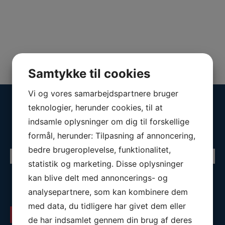
Samtykke til cookies
Vi og vores samarbejdspartnere bruger
Hold dig opdateret med
teknologier, herunder cookies, til at
nyheder
indsamle oplysninger om dig til forskellige
Tilmeld dig vores nyhedsbrev og få tilsendt mails om
investering
formål, herunder: Tilpasning af annoncering,
bedre brugeroplevelse, funktionalitet,
statistik og marketing. Disse oplysninger
kan blive delt med annoncerings- og
Ja, jeg accepterer Assures
privatlivspolitik
, og at jeg bliver tilmeldt
nyhedsbrevet.
*
analysepartnere, som kan kombinere dem
med data, du tidligere har givet dem eller
de har indsamlet gennem din brug af deres