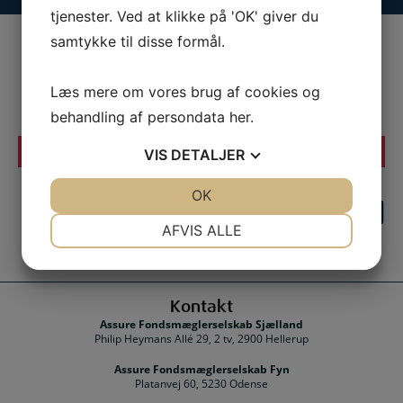
tjenester. Ved at klikke på 'OK' giver du
samtykke til disse formål.
Læs mere om vores brug af cookies og
behandling af persondata
her
.
DET SIGER VORES KUNDER OGSÅ
VIS
DETALJER
JA
NEJ
OK
JA
NEJ
NØDVENDIGE
PRÆFERENCER
AFVIS ALLE
JA
NEJ
JA
NEJ
MARKETING
STATISTIK
Kontakt
Assure Fondsmæglerselskab Sjælland
Philip Heymans Allé 29, 2 tv, 2900 Hellerup
Assure Fondsmæglerselskab Fyn
Platanvej 60, 5230 Odense