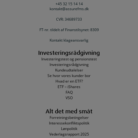
+45 32 15 14 14
kontakt@assurefms.dk
CVR: 34689733
FT-nr. tildelt af Finanstilsynet: 8309
Kontakt klageansvarlig
Investeringsrådgivning
Investeringstest og pensionstest
Investeringsrådgivning
Kundeudtalelser
Se hvor vores kunder bor
Hvad er en ETF?
ETF – iShares
FAQ
VSO
Alt det med småt
Forretningsbetingelser
Interessekonfliktspolitik
Lønpolitik
Vederlagsrapport 2025