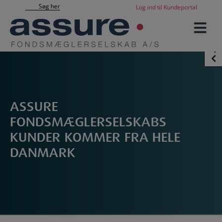
Hop
Søg her
Log ind til Kundeportal
til
indholdet
Sidebar
ASSURE
FONDSMÆGLERSELSKABS
KUNDER KOMMER FRA HELE
DANMARK