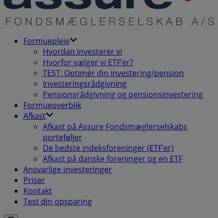
Formuepleje
Hvordan investerer vi
Hvorfor vælger vi ETF’er?
TEST: Optimér din investering/pension
Investeringsrådgivning
Pensionsrådgivning og pensionsinvestering
Formueoverblik
Afkast
Afkast på Assure Fondsmæglerselskabs
porteføljer
De bedste indeksforeninger (ETF’er)
Afkast på danske foreninger og en ETF
Ansvarlige investeringer
Priser
Kontakt
Test din opsparing