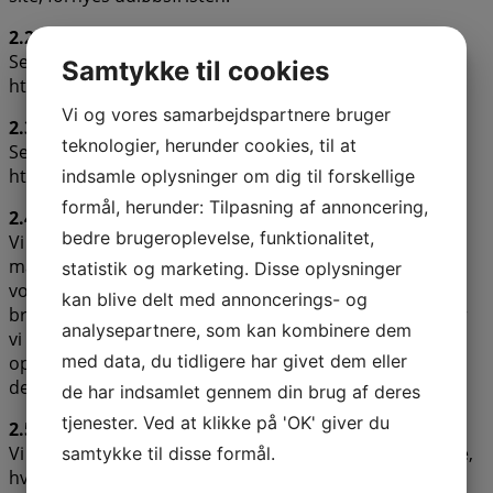
2.2 Hvordan sletter jeg cookies?
Se vejledning her:
Samtykke til cookies
http://minecookies.org/cookiehandtering
Vi og vores samarbejdspartnere bruger
2.3 Hvordan undgår jeg cookies?
teknologier, herunder cookies, til at
Se vejledning her:
http://minecookies.org/cookiehandtering
indsamle oplysninger om dig til forskellige
formål, herunder: Tilpasning af annoncering,
2.4 Hvad cookies bruges til på vores website?
bedre brugeroplevelse, funktionalitet,
Vi indsamler data, så vi kan føre statistik over, hvor
mange der besøger vores side, så vi bl.a. kan sikre, at
statistik og marketing. Disse oplysninger
vores servere kan holde til det og forbedre
kan blive delt med annoncerings- og
brugeroplevelsen på hjemmesiden. Samtidig indsamler
analysepartnere, som kan kombinere dem
vi oplysninger omkring køn, alder og geografi, så vi kan
med data, du tidligere har givet dem eller
opbygge en bredere forståelse af vores målgruppe og
derved tilbyde et bedre produkt samt en bedre service.
de har indsamlet gennem din brug af deres
tjenester. Ved at klikke på 'OK' giver du
2.5 Trafikmåling via Google Analytics
Vi anvender cookies fra Google Analytics, så vi kan måle,
samtykke til disse formål.
hvor meget trafik der er på vores website.