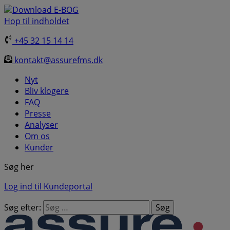
Download E-BOG
Hop til indholdet
+45 32 15 14 14
kontakt@assurefms.dk
Nyt
Bliv klogere
FAQ
Presse
Analyser
Om os
Kunder
Søg her
Log ind til Kundeportal
Søg efter: