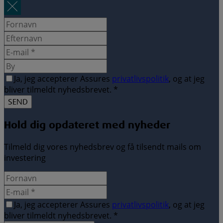
Ja, jeg accepterer Assures
privatlivspolitik
, og at jeg
bliver tilmeldt nyhedsbrevet.
*
Hold dig opdateret med nyheder
Tilmeld dig vores nyhedsbrev og få tilsendt mails om
investering
Ja, jeg accepterer Assures
privatlivspolitik
, og at jeg
bliver tilmeldt nyhedsbrevet.
*