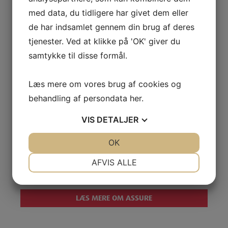
med data, du tidligere har givet dem eller
I vores formueforvaltning tager vi hele din
de har indsamlet gennem din brug af deres
økonomi i betragtning, både investeringer og
pension, så du får et klart overblik over, hvordan
tjenester. Ved at klikke på 'OK' giver du
dine penge er placeret. Vi anvender primært
samtykke til disse formål.
ETF’er og indeksfonde med lave omkostninger,
hvilket øger sandsynligheden for, at dit afkast
over tid bliver højere.
Læs mere om vores brug af cookies og
behandling af persondata
her
.
Du ved altid, hvor dine penge er investeret, og
hvad du betaler for det. Det giver et bedre
VIS
DETALJER
grundlag for at træffe beslutninger om din
formue og øger sandsynligheden for et højere
JA
NEJ
OK
JA
NEJ
afkast på lang sigt.
NØDVENDIGE
PRÆFERENCER
AFVIS ALLE
KONTAKT EN RÅDGIVER
JA
NEJ
JA
NEJ
MARKETING
STATISTIK
LÆS MERE OM ASSURE