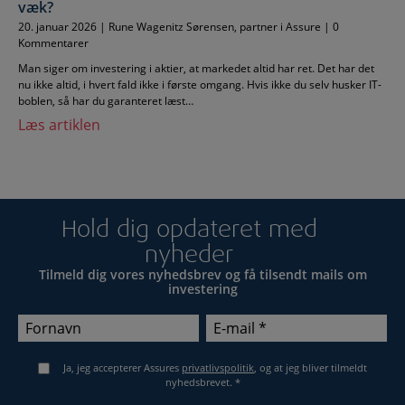
væk?
20. januar 2026 | Rune Wagenitz Sørensen, partner i Assure | 0
Kommentarer
Man siger om investering i aktier, at markedet altid har ret. Det har det
nu ikke altid, i hvert fald ikke i første omgang. Hvis ikke du selv husker IT-
boblen, så har du garanteret læst…
Læs artiklen
Hold dig opdateret med
nyheder
Tilmeld dig vores nyhedsbrev og få tilsendt mails om
investering
Ja, jeg accepterer Assures
privatlivspolitik
, og at jeg bliver tilmeldt
nyhedsbrevet.
*