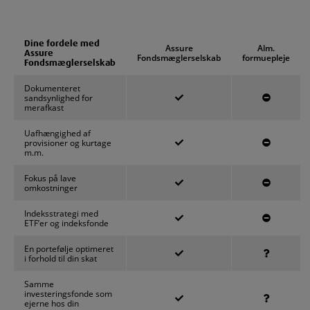
Dine fordele med
Assure
Alm.
Assure
Fondsmæglerselskab
formuepleje
Fondsmæglerselskab
Dokumenteret
sandsynlighed for
merafkast
Uafhængighed af
provisioner og kurtage
m.m.
Fokus på lave
omkostninger
Indeksstrategi med
ETF’er og indeksfonde
En portefølje optimeret
i forhold til din skat
Samme
investeringsfonde som
ejerne hos din