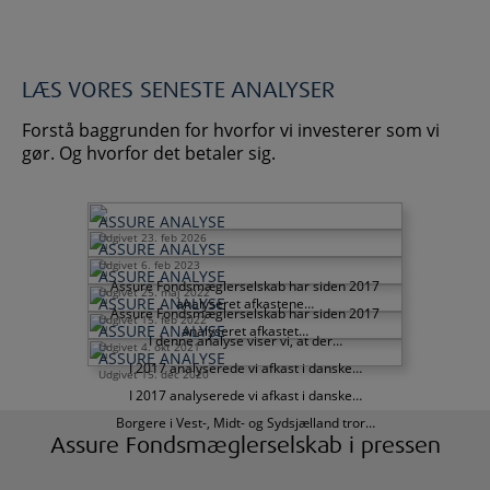
LÆS VORES SENESTE ANALYSER
Forstå baggrunden for hvorfor vi investerer som vi
gør. Og hvorfor det betaler sig.
ASSURE ANALYSE
Udgivet 23. feb 2026
ASSURE ANALYSE
Udgivet 6. feb 2023
ASSURE ANALYSE
Assure Fondsmæglerselskab har siden 2017
Udgivet 25. maj 2022
ASSURE ANALYSE
analyseret afkastene…
Assure Fondsmæglerselskab har siden 2017
Udgivet 15. feb 2022
ASSURE ANALYSE
analyseret afkastet…
I denne analyse viser vi, at der…
Udgivet 4. okt 2021
ASSURE ANALYSE
I 2017 analyserede vi afkast i danske…
Udgivet 15. dec 2020
I 2017 analyserede vi afkast i danske…
Borgere i Vest-, Midt- og Sydsjælland tror…
Assure Fondsmæglerselskab i pressen