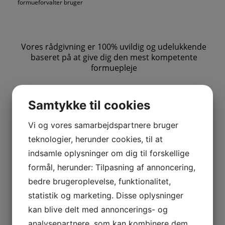
formueforvalter bruger
Vores rådgivning er 100% uvildig og udelukkende
baseret på at give dig den mest kompetente
formuepleje
Formueforvaltning med lavere
Samtykke til cookies
omkostninger og fuld
Vi og vores samarbejdspartnere bruger
gennemsigtighed
teknologier, herunder cookies, til at
Hos Assure Fondsmæglerselskab arbejder vi
indsamle oplysninger om dig til forskellige
med formueforvaltning uden skjulte interesser. I
formål, herunder: Tilpasning af annoncering,
mange banker er rådgivning tæt forbundet med
salg af egne produkter, hvilket ofte betyder
bedre brugeroplevelse, funktionalitet,
højere omkostninger for dig som investor. Hos
statistik og marketing. Disse oplysninger
os modtager vi ikke provision og har ingen
kan blive delt med annoncerings- og
bindinger til specifikke banker eller
investeringsprodukter.
analysepartnere, som kan kombinere dem