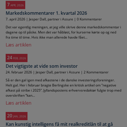
7
APR, 2026
Markedskommentarer 1. kvartal 2026
7. april 2026 | Jesper Dall, partner i Assure | 0 Kommentarer
Det var egentlig meningen, at jeg ville skrive denne markedskommentar i
dagene op til påske. Men det var håbløst, for kurserne kørte op og ned
fra time til time. Hvis ikke man allerede havde fået…
Læs artiklen
24
FEB, 2026
Det vigtigste at vide som investor
24. februar 2026 | Jesper Dall, partner i Assure | 2 Kommentarer
Så er den gal igen med afkastene i de danske investeringsforeninger.
Helt gal. Her i februar bragte Berlingske en kritisk artikel om ”negative
afkast på stribe i 2025”. Jyllandspostens erhvervsredaktør fulgte trop med
overskriften ”kan…
Læs artiklen
20
JAN, 2026
Kan kunstig intelligens få mit realkreditlån til at gå