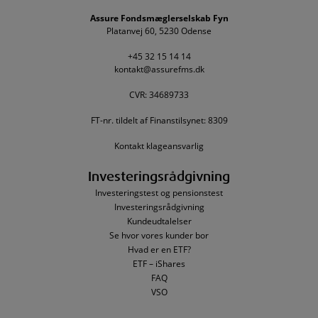
Assure Fondsmæglerselskab Fyn
Platanvej 60, 5230 Odense
+45 32 15 14 14
kontakt@assurefms.dk
CVR: 34689733
FT-nr. tildelt af Finanstilsynet: 8309
Kontakt klageansvarlig
Investeringsrådgivning
Investeringstest og pensionstest
Investeringsrådgivning
Kundeudtalelser
Se hvor vores kunder bor
Hvad er en ETF?
ETF – iShares
FAQ
VSO