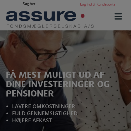
Hop
Søg her
Log ind til Kundeportal
til
indholdet
FÅ MEST MULIGT UD AF
DINE INVESTERINGER OG
PENSIONER
LAVERE OMKOSTNINGER
FULD GENNEMSIGTIGHED
HØJERE AFKAST