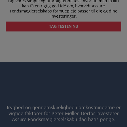
Tag vores simple og uforpligtende test, hvor du med få klik
kan få en rigtig god idé om, hvorvidt Assure
Fondsmæglerselskabs formuepleje passer til dig og dine
investeringer.
TAG TESTEN NU
Tryghed og gennemskuelighed i omkostningerne er
vigtige faktorer for Peter Møller. Derfor investerer
Assure Fondsmæglerselskab i dag hans penge.