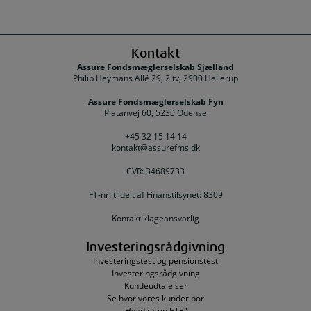
Kontakt
Assure Fondsmæglerselskab Sjælland
Philip Heymans Allé 29, 2 tv, 2900 Hellerup
Assure Fondsmæglerselskab Fyn
Platanvej 60, 5230 Odense
+45 32 15 14 14
kontakt@assurefms.dk
CVR: 34689733
FT-nr. tildelt af Finanstilsynet: 8309
Kontakt klageansvarlig
Investeringsrådgivning
Investeringstest og pensionstest
Investeringsrådgivning
Kundeudtalelser
Se hvor vores kunder bor
Hvad er en ETF?