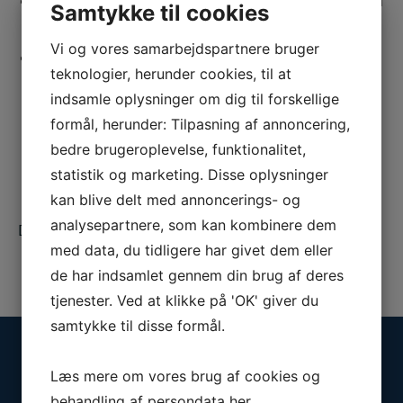
Det nytter ikke meget at lukke fondsafdelinger med
Samtykke til cookies
høje omkostninger for så at fusionere ind i andre
afdelinger med lige så høje omkostninger.
Vi og vores samarbejdspartnere bruger
Hvis det skulle hjælpe kunderne at lukke fondene
teknologier, herunder cookies, til at
med dårlige afkast og høje omkostninger og
fusionere dem ind i andre lignende afdelinger, så
indsamle oplysninger om dig til forskellige
burde vi i tallene se, at afkastet i forhold til
formål, herunder: Tilpasning af annoncering,
sammenligningsindeksene over tid bliver bedre.
bedre brugeroplevelse, funktionalitet,
Men det lader ikke til at være tilfældet ifølge vores
analyse.
statistik og marketing. Disse oplysninger
kan blive delt med annoncerings- og
analysepartnere, som kan kombinere dem
Den omfattende analyse fra 2016 kan læses
her
.
med data, du tidligere har givet dem eller
de har indsamlet gennem din brug af deres
tjenester. Ved at klikke på 'OK' giver du
samtykke til disse formål.
Hold dig opdateret med
nyheder
Læs mere om vores brug af cookies og
Tilmeld dig vores nyhedsbrev og få tilsendt mails om
behandling af persondata
her
.