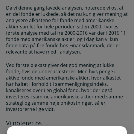
Da vi denne gang lavede analysen, noterede vi os, at
en del fonde er lukkede, så det nu kun giver mening at
analysere afkastene for fonde med amerikanske
aktier samlet for hele perioden siden 2000. I vores
første analyse med tal fra 2000-2016 var der i 2016 11
fonde med amerikanske aktier, og i dag kan vi kun
finde data på fire fonde hos Finansdanmark, der er
relevante at have med i analysen.
Ved første øjekast giver det god mening at lukke
fonde, hvis de underpræsterer. Men hvis penge i
aktive fonde med amerikanske aktier, hvor afkastet
har haltet i forhold til sammenligningsindeks,
kanaliseres over i en global fond, hvor der også
investeres i samme amerikanske aktier med samme
strategi og samme høje omkostninger, så er
investorerne lige vidt.
Vi noterer os