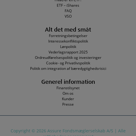
ETF – iShares
FAQ
VSO
Alt det med småt
Forretningsbetingelser
Interessekonfliktspolitik
Lønpolitik
Vederlagsrapport 2025
Ordreudførelsespolitik og investeringer
Cookie- og Privatlivspolitik
Politik om integration af bæredygtighedsrisici
Generel information
Finanstilsynet
Om os
Kunder
Presse
Copyright © 2026 Assure Fondsmæglerselskab A/S | Alle