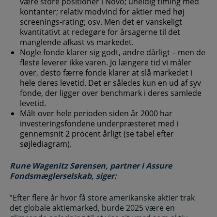
være store positioner i Novo; uheldig timing med
kontanter; relativ modvind for aktier med høj
screenings-rating; osv. Men det er vanskeligt
kvantitativt at redegøre for årsagerne til det
manglende afkast vs markedet.
Nogle fonde klarer sig godt, andre dårligt – men de
fleste leverer ikke varen. Jo længere tid vi måler
over, desto færre fonde klarer at slå markedet i
hele deres levetid. Det er således kun en ud af syv
fonde, der ligger over benchmark i deres samlede
levetid.
Målt over hele perioden siden år 2000 har
investeringsfondene underpræsteret med i
gennemsnit 2 procent årligt (se tabel efter
søjlediagram).
Rune Wagenitz Sørensen, partner i Assure
Fondsmæglerselskab, siger:
”Efter flere år hvor få store amerikanske aktier trak
det globale aktiemarked, burde 2025 være en