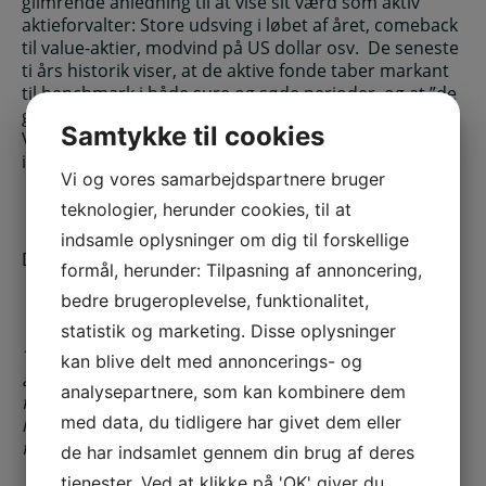
glimrende anledning til at vise sit værd som aktiv
aktieforvalter: Store udsving i løbet af året, comeback
til value-aktier, modvind på US dollar osv. De seneste
ti års historik viser, at de aktive fonde taber markant
til benchmark i både sure og søde perioder, og at ”de
gode fonde” har svært ved at holde dampen oppe.
Samtykke til cookies
Vores analyse understreger, hvorfor stadig flere
investorer får øjnene op for indeksfonde og ETF’er.”
Vi og vores samarbejdspartnere bruger
teknologier, herunder cookies, til at
indsamle oplysninger om dig til forskellige
DEN NYE TABEL:
formål, herunder: Tilpasning af annoncering,
bedre brugeroplevelse, funktionalitet,
statistik og marketing. Disse oplysninger
Tabel: Assure Fondsmæglerselskabs beregninger af
kan blive delt med annoncerings- og
afkast fra Finans Danmark. 185 fondes årlige afvigelse
analysepartnere, som kan kombinere dem
fra sammenligningsindeks målt over hver fonds
med data, du tidligere har givet dem eller
levetid opdelt på markeder og samlet set. Medianen
for alle fonde ses at være -2,1 procent.
de har indsamlet gennem din brug af deres
tjenester. Ved at klikke på 'OK' giver du