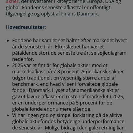
aktier
, der investerer i kategorierne Europa, USA og
global. Fondenes seneste afkasttal er offentligt
tilgængelige og oplyst af Finans Danmark.
Hovedresultater:
Fondene har samlet set haltet efter markedet hvert
år de seneste ti år. Efterslæbet har været
påfaldende stort de seneste tre år, se søjlediagram
nedenfor.
2025 var et fint år for globale aktier med et
markedsafkast på 7-8 procent. Amerikanske aktier
udgør traditionelt en væsentlig større andel af
benchmark, end hvad vi ser i forvaltede globale
fonde i Danmark. I lyset af at amerikanske aktier
gav et lavere afkast end resten af markedet i 2025,
er en underperformance på 5 procent for de
globale fonde endnu mere slående.
Vi har ingen god og simpel forklaring på de aktive
globale aktiefondes betydelige underperformance
de seneste år. Mulige bidrag i den gale retning kan