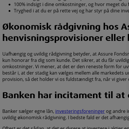
100% indsigt i dine omkostninger, og hvor meget du f
Tryghed i at du er på rette vej og har styr på dine inv
Økonomisk rådgivning hos A
henvisningsprovisioner eller
Uafhængig og uvildig rådgivning betyder, at Assure Fondsmæ
kun honorar fra dig som kunde. Det sikrer, at du får uvildi
omkostninger. Vi mener, at det er den reneste form for uvi
består i, at der stadig kan vælges mellem alle markedets
provision, så det holder vi os fuldstændigt fra, når vi give
Banken har incitament til at 
Banker sælger egne lån,
investeringsforeninger
og andre in
uvildig økonomisk rådgivning. I bedste fald er det afhængig
Oftest er det sådan, at det er dyrere at investere i aktie