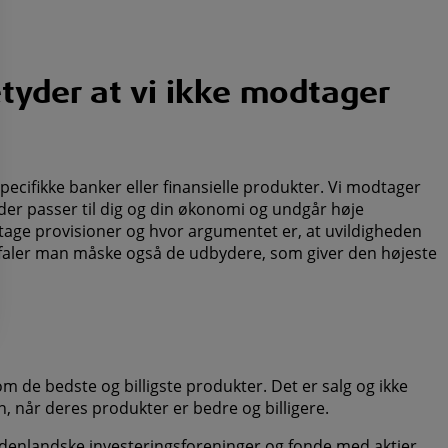
yder at vi ikke modtager
ecifikke banker eller finansielle produkter. Vi modtager
 der passer til dig og din økonomi og undgår høje
odtage provisioner og hvor argumentet er, at uvildigheden
befaler man måske også de udbydere, som giver den højeste
 de bedste og billigste produkter. Det er salg og ikke
n, når deres produkter er bedre og billigere.
g udenlandske investeringsforeninger og fonde med aktier