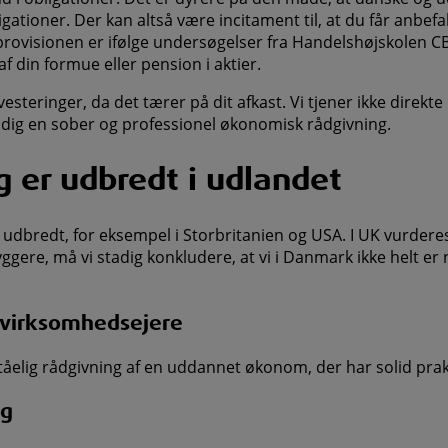
tioner. Der kan altså være incitament til, at du får anbefal
sprovisionen er ifølge undersøgelser fra Handelshøjskolen CB
af din formue eller pension i aktier.
steringer, da det tærer på dit afkast. Vi tjener ikke direkte 
e dig en sober og professionel økonomisk rådgivning.
 er udbredt i udlandet
 udbredt, for eksempel i Storbritanien og USA. I UK vurde
byggere, må vi stadig konkludere, at vi i Danmark ikke helt er
g virksomhedsejere
tåelig rådgivning af en uddannet økonom, der har solid prak
ng