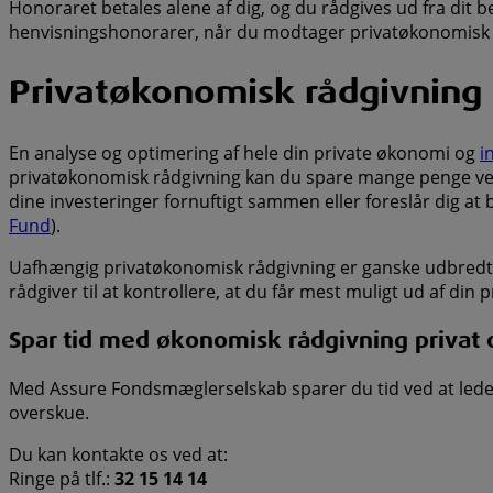
Honoraret betales alene af dig, og du rådgives ud fra dit b
henvisningshonorarer, når du modtager privatøkonomisk r
Privatøkonomisk rådgivning
En analyse og optimering af hele din private økonomi og
i
privatøkonomisk rådgivning kan du spare mange penge ved f
dine investeringer fornuftigt sammen eller foreslår dig at 
Fund
).
Uafhængig privatøkonomisk rådgivning er ganske udbredt i a
rådgiver til at kontrollere, at du får mest muligt ud af din
Spar tid med økonomisk rådgivning privat 
Med Assure Fondsmæglerselskab sparer du tid ved at lede ef
overskue.
Du kan kontakte os ved at:
Ringe på tlf.:
32 15 14 14