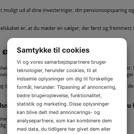
st muligt ud af dine investeringer, din pensionsopsparing og 
elskabet er, at du møder en sælger, der først og fremmest s
g økonomisk rådgivning
Samtykke til cookies
Vi og vores samarbejdspartnere bruger
edsejere og privatpersoner med 2-3 millioner og opefter. 
teknologier, herunder cookies, til at
vision – vores eneste betaling er det honorar, vi modtager 
indsamle oplysninger om dig til forskellige
ing om det, der er bedst for dig og din økonomi. Vi vælger d
formål, herunder: Tilpasning af annoncering,
bedre brugeroplevelse, funktionalitet,
statistik og marketing. Disse oplysninger
mæglerselskabs formueforvaltning får du b
kan blive delt med annoncerings- og
dine investeringer
analysepartnere, som kan kombinere dem
 dig og din opsparing og investeringer
med data, du tidligere har givet dem eller