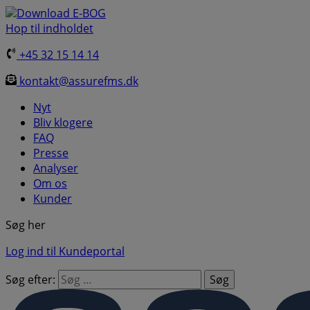
Download E-BOG
Hop til indholdet
+45 32 15 14 14
kontakt@assurefms.dk
Nyt
Bliv klogere
FAQ
Presse
Analyser
Om os
Kunder
Søg her
Log ind til Kundeportal
Søg efter: