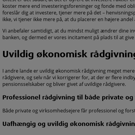
koster mere end investeringsforeninger og fonde med obliga
foreslår dig at investere, tjener mere på det – henvisning
ikke, vi tjener ikke mere på, at du placerer en højere andel 
Vi anbefaler samtidigt, at du mindst muligt ændrer dine inve
banken, og dermed er vores incitament på plads til at giv
Uvildig økonomisk rådgivning
I andre lande er uvildig økonomisk rådgivning meget mere
rådgivere, og selv når vi korrigerer for, at der er flere ind
pensionsselskaber og bliver givet af uvildige rådgivere.
Professionel rådgivning til både private o
Både private og virksomhedsejere får professionel og fors
Uafhængig og uvildig økonomisk rådgivni