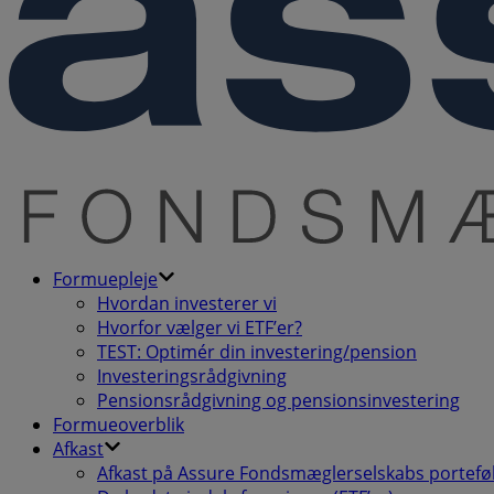
Formuepleje
Hvordan investerer vi
Hvorfor vælger vi ETF’er?
TEST: Optimér din investering/pension
Investeringsrådgivning
Pensionsrådgivning og pensionsinvestering
Formueoverblik
Afkast
Afkast på Assure Fondsmæglerselskabs porteføl