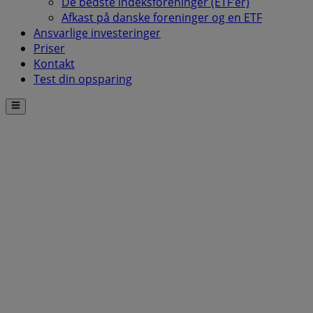
De bedste indeksforeninger (ETF’er)
Afkast på danske foreninger og en ETF
Ansvarlige investeringer
Priser
Kontakt
Test din opsparing