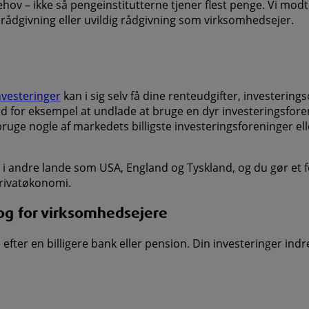
ehov – ikke så pengeinstitutterne tjener flest penge. Vi mod
ådgivning eller uvildig rådgivning som virksomhedsejer.
nvesteringer
kan i sig selv få dine renteudgifter, investerin
or eksempel at undlade at bruge en dyr investeringsforening
bruge nogle af markedets billigste investeringsforeninger ell
ndre lande som USA, England og Tyskland, og du gør et fornu
 privatøkonomi.
og for virksomhedsejere
ter en billigere bank eller pension. Din investeringer indr