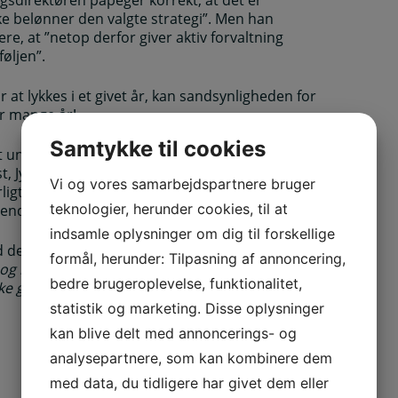
e belønner den valgte strategi”. Men han
, at ”netop derfor giver aktiv forvaltning
øljen”.
or at lykkes i et givet år, kan sandsynligheden for
er mange år!
Samtykke til cookies
at undersøge afkastet hos de andre store
, Jyske, Sparinvest) i perioden 2000-2025. Fælles
Vi og vores samarbejdspartnere bruger
rligt efter markedet, når alle datapunkter
teknologier, herunder cookies, til at
øbende omkostninger.
indsamle oplysninger om dig til forskellige
d det, som det er: ”
Langt den største del af
formål, herunder: Tilpasning af annoncering,
 og man tjener simpelthen flere penge på aktiv
bedre brugeroplevelse, funktionalitet,
e grund til at tilbyde passiv forvaltning, så
statistik og marketing. Disse oplysninger
kan blive delt med annoncerings- og
analysepartnere, som kan kombinere dem
med data, du tidligere har givet dem eller