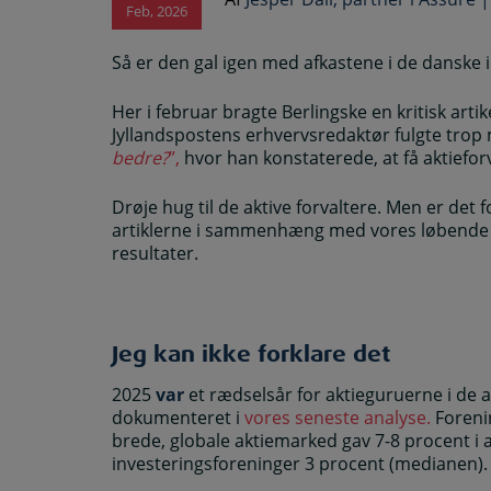
Feb, 2026
Så er den gal igen med afkastene i de danske i
Her i februar bragte Berlingske en kritisk arti
Jyllandspostens erhvervsredaktør fulgte trop
bedre?
”,
hvor han konstaterede, at få aktiefor
Drøje hug til de aktive forvaltere. Men er det 
artiklerne i sammenhæng med vores løbende 
resultater.
Jeg kan ikke forklare det
2025
var
et rædselsår for aktieguruerne i de 
dokumenteret i
vores seneste analyse.
Foreni
brede, globale aktiemarked gav 7-8 procent i 
investeringsforeninger 3 procent (medianen).