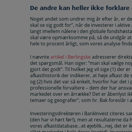
De andre kan heller ikke forklare
Noget andet som undrer mig år efter år, er de
skal se sig godt for”, når de investerer i aktive
langt imellem nålene i den globale fondshøsta
skal være opmærksomme på, så de undgår at s
hele to procent årligt, som vores analyse finde
I nævnte
artikel i Berlingske
adresserer direkt
det spørgsmål. Han siger: ”man skal vælge nogl
gjort det godt”. Til hvilket jeg vil sige (1) der 
afkasthistorik der indikerer, at høje afkast d
og (2) hvis det var så enkelt, hvorfor har det i
professionelle forvaltere – dem der har ansvar
markedet over en årrække? Det er åbenlyst ikke
temaer og geografier”, som hr. Bak foreslår i a
Investeringsdirektøren i BankInvest citeres sa
(den har vi hørt før!), men at resultaterne da h
vores afkastdatabase…et øjeblik…nej, det er i
slået markedet i hele deres levetid). Invester