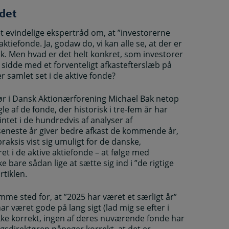
 det
t evindelige ekspertråd om, at ”investorerne
 aktiefonde. Ja, godaw do, vi kan alle se, at der er
k. Men hvad er det helt konkret, som investorer
idde med et forventeligt afkastefterslæb på
r samlet set i de aktive fonde?
ør i Dansk Aktionærforening Michael Bak netop
e af de fonde, der historisk i tre-fem år har
er intet i de hundredvis af analyser af
e seneste år giver bedre afkast de kommende år,
 praksis vist sig umuligt for de danske,
et i de aktive aktiefonde – at følge med
 bare sådan lige at sætte sig ind i ”de rigtige
rtiklen.
mme sted for, at ”2025 har været et særligt år”
ar været gode på lang sigt (lad mig se efter i
kke korrekt, ingen af deres nuværende fonde har
ingsdirektøren påpeger korrekt, at det er