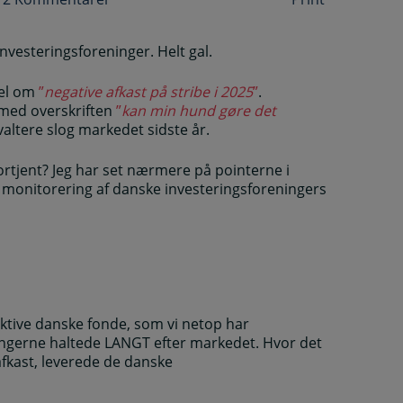
nvesteringsforeninger. Helt gal.
kel om
”
negative afkast på stribe i 2025
”
.
 med overskriften
”
kan min hund gøre det
valtere slog markedet sidste år.
fortjent? Jeg har set nærmere på pointerne i
monitorering af danske investeringsforeningers
aktive danske fonde, som vi netop har
ngerne haltede LANGT efter markedet. Hvor det
afkast, leverede de danske