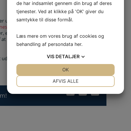
de har indsamlet gennem din brug af deres
tjenester. Ved at klikke på 'OK' giver du
samtykke til disse formål.
er usædvanligt skuffende. Langt vigtigere er dog
neste analyse
sætter en fed streg under: Når
, er passive fonde klart at foretrække. Få aktive
Læs mere om vores brug af cookies og
 af at udpege dem på forhånd. Det verdensbillede
behandling af persondata
her
.
VIS
DETALJER
 udfordrende” for aktive forvaltere med høje
JA
NEJ
OK
JA
NEJ
NØDVENDIGE
PRÆFERENCER
AFVIS ALLE
JA
NEJ
JA
NEJ
rm!
MARKETING
STATISTIK