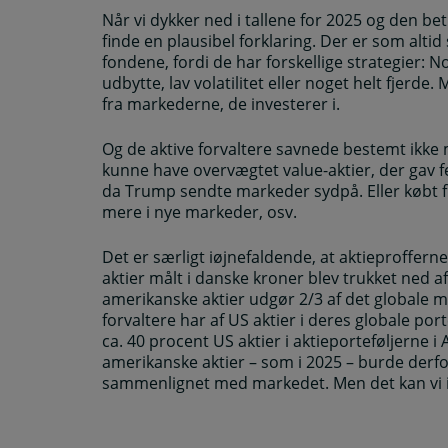
Når vi dykker ned i tallene for 2025 og den b
finde en plausibel forklaring. Der er som alti
fondene, fordi de har forskellige strategier:
udbytte, lav volatilitet eller noget helt fjerd
fra markederne, de investerer i.
Og de aktive forvaltere savnede bestemt ikke m
kunne have overvægtet value-aktier, der gav fed
da Trump sendte markeder sydpå. Eller købt fl
mere i nye markeder, osv.
Det er særligt iøjnefaldende, at aktieprofferne
aktier målt i danske kroner blev trukket ned af
amerikanske aktier udgør 2/3 af det globale m
forvaltere har af US aktier i deres globale port
ca. 40 procent US aktier i aktieporteføljerne i
amerikanske aktier – som i 2025 – burde derfo
sammenlignet med markedet. Men det kan vi ik