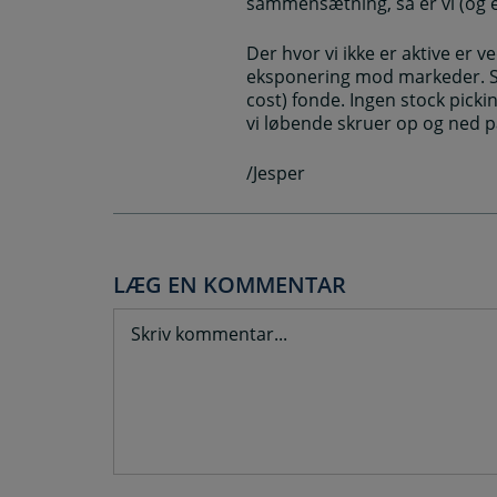
sammensætning, så er vi (og e
Der hvor vi ikke er aktive er 
eksponering mod markeder. Så 
cost) fonde. Ingen stock picking
vi løbende skruer op og ned
/Jesper
LÆG EN KOMMENTAR
Comment