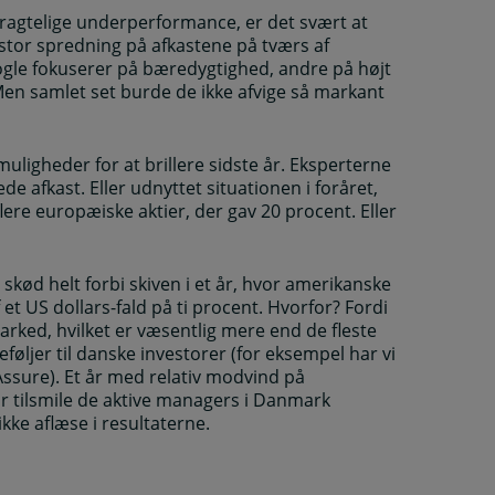
etragtelige underperformance, er det svært at
d stor spredning på afkastene på tværs af
 Nogle fokuserer på bæredygtighed, andre på højt
e. Men samlet set burde de ikke afvige så markant
uligheder for at brillere sidste år. Eksperterne
e afkast. Eller udnyttet situationen i foråret,
ere europæiske aktier, der gav 20 procent. Eller
 skød helt forbi skiven i et år, hvor amerikanske
 et US dollars-fald på ti procent. Hvorfor? Fordi
arked, hvilket er væsentlig mere end de fleste
eføljer til danske investorer (for eksempel har vi
 Assure). Et år med relativ modvind på
r tilsmile de aktive managers i Danmark
ke aflæse i resultaterne.