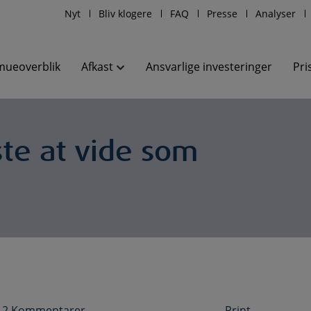
Nyt
Bliv klogere
FAQ
Presse
Analyser
mueoverblik
Afkast
Ansvarlige investeringer
Pri
ste at vide som
 | 2 Kommentarer
Print