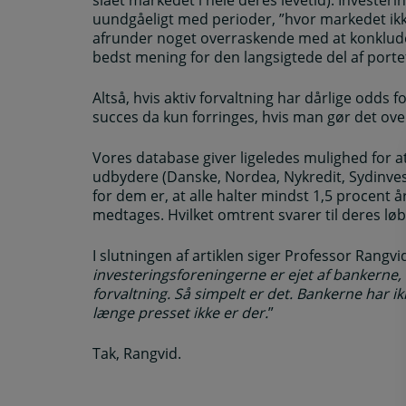
uundgåeligt med perioder, ”hvor markedet ikk
afrunder noget overraskende med at konkludere
bedst mening for den langsigtede del af portef
Altså, hvis aktiv forvaltning har dårlige odds f
succes da kun forringes, hvis man gør det ov
Vores database giver ligeledes mulighed for 
udbydere (Danske, Nordea, Nykredit, Sydinvest
for dem er, at alle halter mindst 1,5 procent å
medtages. Hvilket omtrent svarer til deres l
I slutningen af artiklen siger Professor Rangvi
investeringsforeningerne er ejet af bankerne,
forvaltning. Så simpelt er det. Bankerne har ikk
længe presset ikke er der.
”
Tak, Rangvid.