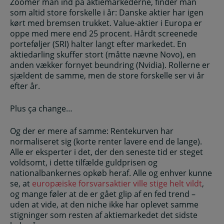
Zoomer man ind på aktiemarkederne, finder man
som altid store forskelle i år: Danske aktier har igen
kørt med bremsen trukket. Value-aktier i Europa er
oppe med mere end 25 procent. Hårdt screenede
porteføljer (SRI) halter langt efter markedet. En
aktiedarling skuffer stort (måtte nævne Novo), en
anden vækker fornyet beundring (Nvidia). Rollerne er
sjældent de samme, men de store forskelle ser vi år
efter år.
Plus ça change…
Og der er mere af samme: Rentekurven har
normaliseret sig (korte renter lavere end de lange).
Alle er eksperter i det, der den seneste tid er steget
voldsomt, i dette tilfælde guldprisen og
nationalbankernes opkøb heraf. Alle og enhver kunne
se, at
europæiske forsvarsaktier ville stige helt vildt
,
og mange føler at de er gået glip af en fed trend –
uden at vide, at den niche ikke har oplevet samme
stigninger som resten af aktiemarkedet det sidste