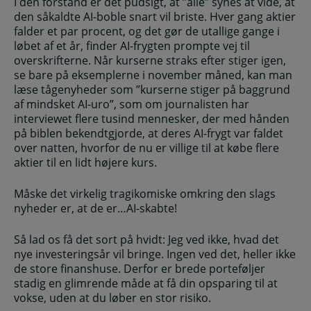
I den forstand er det pudsigt, at ”alle” synes at vide, at
den såkaldte AI-boble snart vil briste. Hver gang aktier
falder et par procent, og det gør de utallige gange i
løbet af et år, finder AI-frygten prompte vej til
overskrifterne. Når kurserne straks efter stiger igen,
se bare på eksemplerne i november måned, kan man
læse tågenyheder som ”kurserne stiger på baggrund
af mindsket AI-uro”, som om journalisten har
interviewet flere tusind mennesker, der med hånden
på biblen bekendtgjorde, at deres AI-frygt var faldet
over natten, hvorfor de nu er villige til at købe flere
aktier til en lidt højere kurs.
Måske det virkelig tragikomiske omkring den slags
nyheder er, at de er…AI-skabte!
Så lad os få det sort på hvidt: Jeg ved ikke, hvad det
nye investeringsår vil bringe. Ingen ved det, heller ikke
de store finanshuse. Derfor er brede porteføljer
stadig en glimrende måde at få din opsparing til at
vokse, uden at du løber en stor risiko.