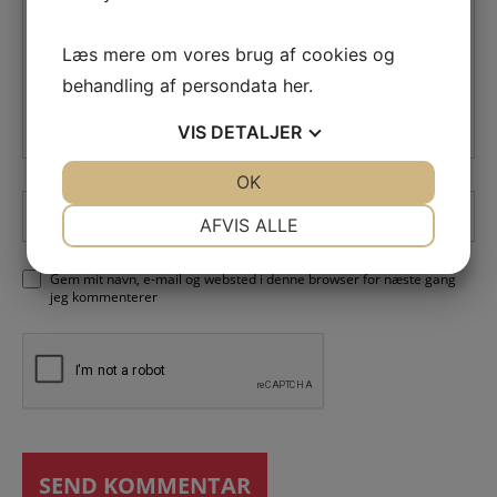
Comment
Læs mere om vores brug af cookies og
behandling af persondata
her
.
VIS
DETALJER
JA
NEJ
OK
JA
NEJ
NØDVENDIGE
PRÆFERENCER
AFVIS ALLE
JA
NEJ
JA
NEJ
Gem mit navn, e-mail og websted i denne browser for næste gang
MARKETING
STATISTIK
jeg kommenterer