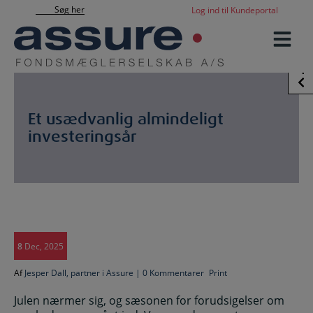
Hop
Søg her
Log ind til Kundeportal
til
indholdet
Sidebar
Et usædvanlig almindeligt
investeringsår
8
Dec, 2025
Af
Jesper Dall, partner i Assure | 0 Kommentarer
Print
Julen nærmer sig, og sæsonen for forudsigelser om