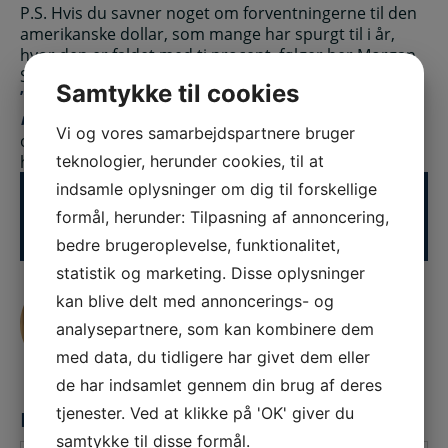
P.S. Hvis du savner noget om forventningerne til den
amerikanske dollar, som mange har spurgt til i år,
hvor den er faldet med ti procent, følger her Morgan
Stanleys Key Takeaway fra rapporten øverst:
Samtykke til cookies
”
The U.S. dollar could weaken early in 2026 but
rebound in the second half.
”
Jeg undlader at
Vi og vores samarbejdspartnere bruger
oversætte budskabet, som vist kan kaldes en
helgardering med nytårslivrem og juleseler!
teknologier, herunder cookies, til at
indsamle oplysninger om dig til forskellige
Del denne historie, Vælg din platform!
formål, herunder: Tilpasning af annoncering,
bedre brugeroplevelse, funktionalitet,
statistik og marketing. Disse oplysninger
Jesper Dall,
kan blive delt med annoncerings- og
partner i Assure
analysepartnere, som kan kombinere dem
med data, du tidligere har givet dem eller
de har indsamlet gennem din brug af deres
tjenester. Ved at klikke på 'OK' giver du
LÆG EN KOMMENTAR
samtykke til disse formål.