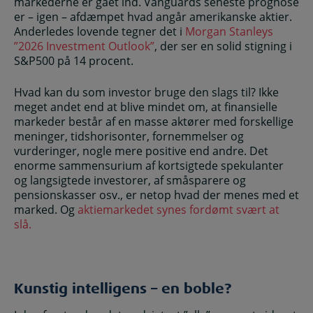
markederne er gået ind. Vanguards seneste prognose
er – igen – afdæmpet hvad angår amerikanske aktier.
Anderledes lovende tegner det i
Morgan Stanleys
”2026 Investment Outlook”
, der ser en solid stigning i
S&P500 på 14 procent.
Hvad kan du som investor bruge den slags til? Ikke
meget andet end at blive mindet om, at finansielle
markeder består af en masse aktører med forskellige
meninger, tidshorisonter, fornemmelser og
vurderinger, nogle mere positive end andre. Det
enorme sammensurium af kortsigtede spekulanter
og langsigtede investorer, af småsparere og
pensionskasser osv., er netop hvad der menes med et
marked. Og
aktiemarkedet synes fordømt svært at
slå
.
Kunstig intelligens – en boble?